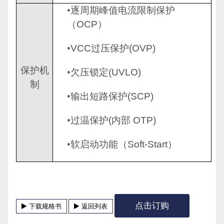
•逐周期峰值电流限制保护
（
OCP
）
•
VCC
过压保护
(OVP)
保护机
•欠压锁定
(UVLO)
制
•输出短路保护
(SCP)
•过温保护
(
内部
OTP)
•软启动功能（
Soft-Start
）
点击订购
下载规格书
返回列表