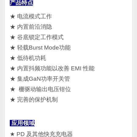
产品
特点
★ 电流模式工作
★ 内置前沿消隐
★ 谷底锁定工作模式
★ 轻载
Burst Mode
功能
★ 低待机功耗
★ 内置抖频功能以改善
EMI
性能
★ 集成
GaN
功率开关管
★ 栅驱动输出电压钳位
★ 完善的保护机制
应用领域
★ PD
及其他快充充电器