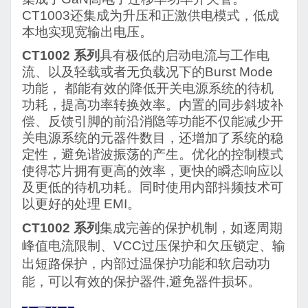
CT1003
还集成为升压和正激供电模式，低成
本地实现宽输出电压。
CT1002
系列
具有极低的启动电流与工作电
流、以及轻载或者无负载况下的
Burst Mode
功能， 都能有效的降低开关电源系统的待机
功耗，提高功率转换效率。内置的同步斜坡补
偿、反馈引脚的前沿消隐等功能不仅能减少开
关电源系统的元器件数目，还增加了系统的稳
定性，避免谐波振荡的产生。优化的控制模式
使得芯片拥有更高的效率，更快的瞬态响应以
及更低的待机功耗。同时使用内部抖频技术可
以更好的处理
EMI
。
CT1002
系列
集成完善的保护机制，如逐周期
峰值电流限制、
VCC
过压保护和欠压锁定、输
出短路保护，内部过温保护功能和软启动功
能，可以有效的保护器件
,
避免器件损坏。