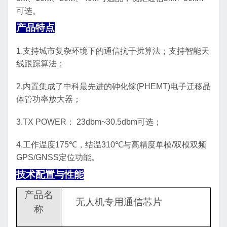
可选
。
产品特点
1.
支持城市复杂环境下的通信抗干扰算法；支持智能天
线跟踪算法；
2.
内置集成了中科最先进的砷化镓
(PHEMT)
电子迁移晶
体管功率放大器
；
3.
TX POWER
：
2
3
dbm~3
0.5
dbm
可选
；
4.
工作温度
175℃
，结温
310℃
与高精度单模
/
双模双频
GPS/GNSS
定位功能。
技术配置与性能
产品名
无人机专用通信芯片
称