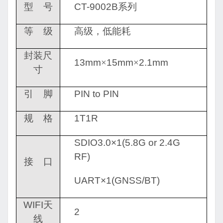
型
号
CT-9002B
系列
等
级
高级，低能耗
封装
尺
13mm
×
15mm
×
2.1mm
寸
引
脚
PIN to PIN
规
格
1T1R
SDIO3.0×1(5.8G
or
2.4G
RF)
接
口
UART×1(GNSS/BT)
WIFI
天
2
线