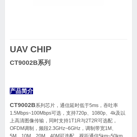
UAV CHIP
CT9002B
系列
产品简介
CT9002B
系列芯片
，通信延时低于
5ms
，吞吐率
1.5Mbps~100Mbps
可选
，
支持
720p
、
1080p
、
4k
及以
上高清图像传输
，
同时支持
1T1R
与
2T2R
可选配
，
OFDM
调制，频段
2.3GHz~6GHz
，
调制带宽
1M
、
5M
、
10M
、
20M
、
40M
可选配
，
视距通信
5km~50km