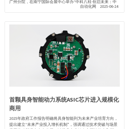
广州分院，在南宁国际会展中心举办“中科八桂·创启未来：中
自动化网
2025-06-24
国科学院百项重大科技成果入桂转化活动”，架设科技成果转化
双向高速通道。
首颗具身智能动力系统ASIC芯片进入规模化
商用
2025年政府工作报告明确将具身智能列为未来产业培育方向，
提出建立“未来产业投入增长机制”，强调通过技术突破与场景