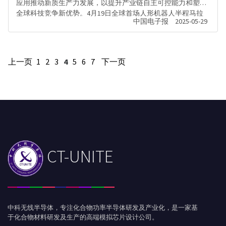
应用推动新质生产力发展，以提升产业链自主可控能力和塑造
全球科技竞争新优势。4月19日全球首场人形机器人半程马拉
中国电子报
2025-05-29
松北京亦庄举办，通过本次比赛，机器人产业发展需要重点解
决的技术短板更加清晰明确。例如出现关节过热导致性能衰减
或摔倒、动平衡能力不足、需多次换电、机器人姿态运动控制
能力等问…
上一页
1
2
3
4
5
6
7
下一页
CT-UNITE
中科无线半导体，专注化合物功率半导体研发及产业化，是一家基
于化合物材料研发及生产的高端模拟芯片设计公司。