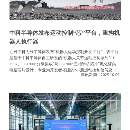
中科半导体发布运动控制“芯”平台，重构机
器人执行器
近日中科无线半导体发布“机器人运动控制开发平台”，该平台
是基于中科半导体自主研发的“机器人关节运动控制系列”CT-
1902、CT-1908“分级集成”与CT-1906“三相半桥拓扑”氮化镓集成
电路芯片设计，专业为开发者搭建的“小脑运动控制信号及FOC
腾讯新闻
2025-10-09
多脉冲开关损耗”实验环境。真正做到把“底层驱动”复杂封装，
将“上层创新”留给开发者。